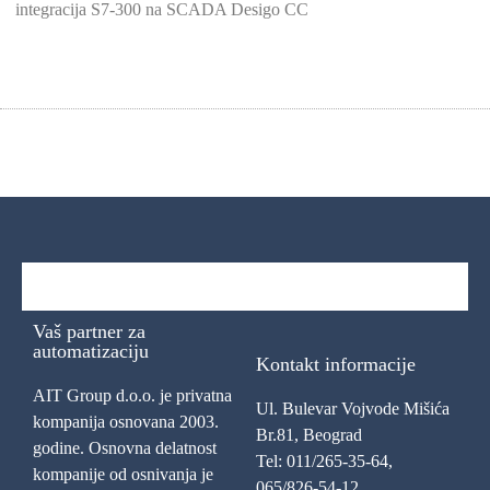
integracija S7-300 na SCADA Desigo CC
Vaš partner za
automatizaciju
Kontakt informacije
AIT Group d.o.o. je privatna
Ul. Bulevar Vojvode Mišića
kompanija osnovana 2003.
Br.81, Beograd
godine. Osnovna delatnost
Tel: 011/265-35-64,
kompanije od osnivanja je
065/826-54-12